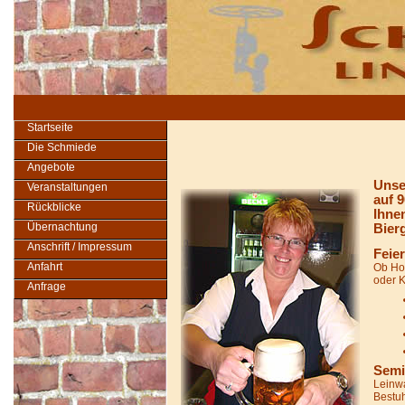
Startseite
Die Schmiede
Angebote
Unse
Veranstaltungen
auf 9
Rückblicke
Ihne
Übernachtung
Bier
Anschrift / Impressum
Feier
Anfahrt
Ob Ho
oder K
Anfrage
Semi
Leinwa
Bestu