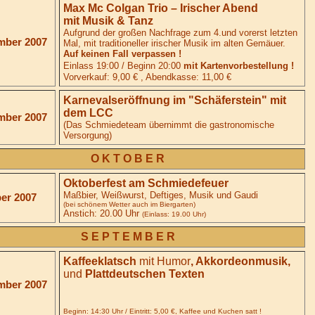
Max Mc Colgan Trio – Irischer Abend
mit Musik & Tanz
Aufgrund der großen Nachfrage zum 4.und vorerst letzten
mber 2007
Mal, mit traditioneller irischer Musik im alten Gemäuer.
Auf keinen Fall verpassen !
Einlass 19:00 / Beginn 20:00
mit Kartenvorbestellung !
Vorverkauf: 9,00 € , Abendkasse: 11,00 €
Karnevalseröffnung im "Schäferstein" mit
dem LCC
mber 2007
(Das Schmiedeteam übernimmt die gastronomische
Versorgung)
O K T O B E R
Oktoberfest am Schmiedefeuer
Maßbier, Weißwurst, Deftiges, Musik und Gaudi
ber 2007
(bei schönem Wetter auch im Biergarten)
Anstich: 20.00 Uhr
(Einlass: 19.00 Uhr)
S E P T E M B E R
Kaffeeklatsch
mit
Humor
, Akkordeonmusik,
und
Plattdeutschen Texten
mber 2007
Beginn: 14:30 Uhr / Eintritt: 5,00 €,
Kaffee und Kuchen satt !