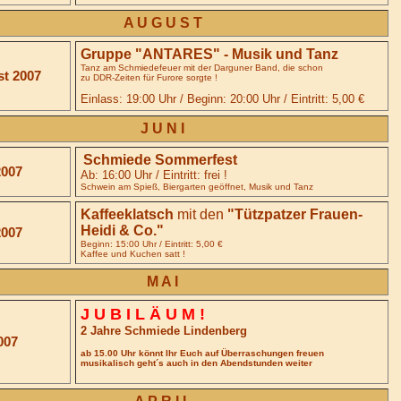
A U G U S T
Gruppe "ANTARES" - Musik und Tanz
Tanz am Schmiedefeuer mit der Darguner Band, die schon
st 2007
zu DDR-Zeiten für Furore sorgte !
Einlass: 19:00 Uhr / Beginn: 20:00 Uhr / Eintritt: 5,00 €
J U N I
Schmiede Sommerfest
2007
Ab: 16:00 Uhr / Eintritt: frei !
Schwein am Spieß, Biergarten geöffnet, Musik und Tanz
Kaffeeklatsch
mit den
"Tützpatzer Frauen-
Heidi & Co.
"
2007
Beginn: 15:00 Uhr / Eintritt: 5,00 €
Kaffee und Kuchen satt !
M A I
J U B I L Ä U M !
2 Jahre Schmiede Lindenberg
007
ab 15.00 Uhr könnt Ihr Euch auf Überraschungen freuen
musikalisch geht´s auch in den Abendstunden weiter