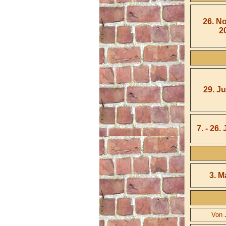
26. N
2
29. J
7. - 26.
3. Ma
Von 