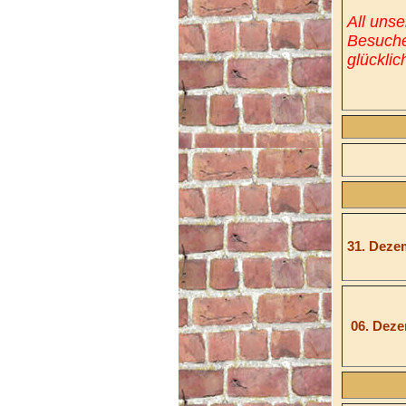
All uns
Besuche
glücklic
31. Deze
06. Deze