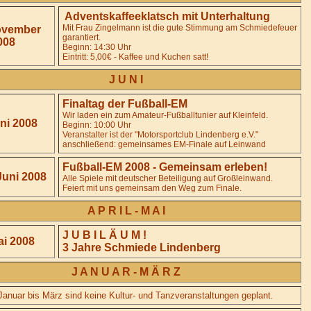
Adventskaffeeklatsch mit Unterhaltung
Mit Frau Zingelmann ist die gute Stimmung am Schmiedefeuer
ovember
garantiert.
008
Beginn: 14:30 Uhr
Eintritt: 5,00€ - Kaffee und Kuchen satt!
J U N I
Finaltag der Fußball-EM
Wir laden ein zum Amateur-Fußballtunier auf Kleinfeld.
uni 2008
Beginn: 10:00 Uhr
Veranstalter ist der "Motorsportclub Lindenberg e.V."
anschließend: gemeinsames EM-Finale auf Leinwand
Fußball-EM 2008 - Gemeinsam erleben!
 Juni 2008
Alle Spiele mit deutscher Beteiligung auf Großleinwand.
Feiert mit uns gemeinsam den Weg zum Finale.
A P R I L - M A I
J U B I L Ä U M !
i 2008
3 Jahre Schmiede Lindenberg
J A N U A R - M Ä R Z
Januar bis März sind keine Kultur- und Tanzveranstaltungen geplant
.