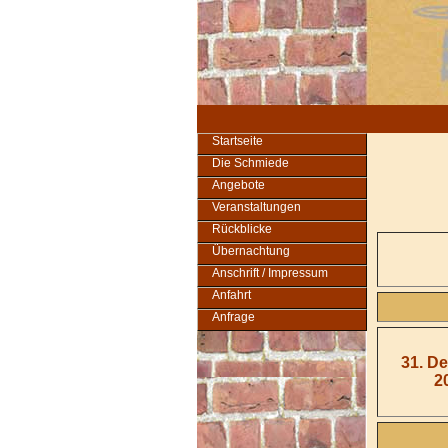
Startseite
Die Schmiede
Angebote
Veranstaltungen
Rückblicke
Übernachtung
Anschrift / Impressum
Anfahrt
Anfrage
31. D
2