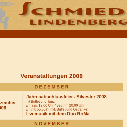
Veranstaltungen 2008
D E Z E M B E R
Jahresabschlussfeier - Silvester 2008
mit Buffet und Tanz
ezember
Einlass: 19:00 Uhr / Beginn: 20:00 Uhr
008
Eintritt: 55,00€ (inkl. Buffet und Getränke)
Livemusik mit dem Duo RoMa
N O V E M B E R