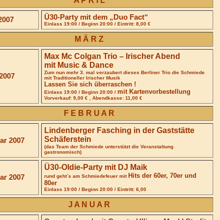
A P R I L
Ü30-Party mit dem „Duo Fact“
 2007
Einlass 19:00 / Beginn 20:00 / Eintritt: 8,00 €
M Ä R Z
Max Mc Colgan Trio – Irischer Abend
mit Music & Dance
Zum nun mehr 3. mal verzaubert dieses Berliner Trio die Schmiede
 2007
mit
Traditioneller Irischer Musik
Lassen Sie sich überraschen !
mit Kartenvorbestellung
Einlass 19:00 / Beginn 20:00 /
Vorverkauf: 9,00 € , Abendkasse: 11,00 €
F E B R U A R
Lindenberger Fasching in der Gaststätte
Schäferstein
ar 2007
(das Team der Schmiede unterstützt die Veranstaltung
gastronomisch)
Ü30-Oldie-Party mit DJ Maik
Hits der 60er, 70er und
ar 2007
rund geht´s am Schmiedefeuer mit
80er
Einlass 19:00 / Beginn 20:00 / Eintritt: 6,00
J A N U A R