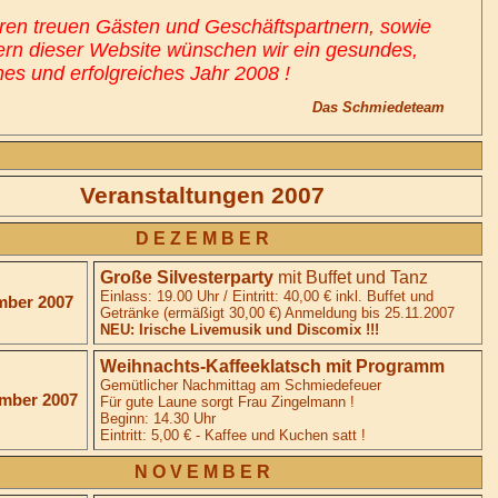
eren treuen Gästen und Geschäftspartnern, sowie
rn dieser Website wünschen wir ein gesundes,
hes und erfolgreiches Jahr 2008 !
Das Schmiedeteam
Veranstaltungen 2007
D E Z E M B E R
Große Silvesterparty
mit Buffet und Tanz
Einlass: 19.00 Uhr / Eintritt: 40,00 € inkl. Buffet und
mber 2007
Getränke (ermäßigt 30,00 €) Anmeldung bis 25.11.2007
NEU: Irische Livemusik und Discomix !!!
Weihnachts-Kaffeeklatsch mit Programm
Gemütlicher Nachmittag am Schmiedefeuer
mber 2007
Für gute Laune sorgt Frau Zingelmann !
Beginn: 14.30 Uhr
Eintritt: 5,00 € - Kaffee und Kuchen satt !
N O V E M B E R